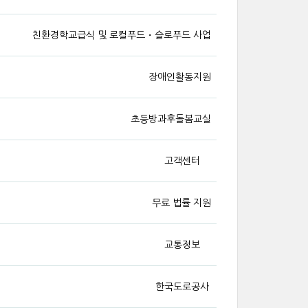
친환경학교급식 및 로컬푸드・슬로푸드 사업
장애인활동지원
초등방과후돌봄교실
고객센터
무료 법률 지원
교통정보
한국도로공사