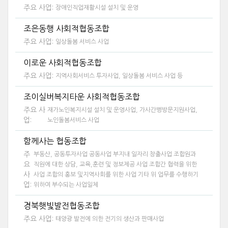
주요 사업:
장애인직업재활시설 설치 및 운영
조은동행 사회적협동조합
주요 사업:
일상돌봄 서비스 사업
이로운 사회적협동조합
주요 사업:
지역사회서비스 투자사업, 일상돌봄 서비스 사업 등
조이실버복지타운 사회적협동조합
주요 사
재가노인복지시설 설치 및 운영사업, 가사간병방문지원사업,
업:
노인돌봄서비스 사업
함께사는 협동조합
주
부동산, 공동투자사업 공동사업 부지내 일자리 창출사업 조합원과
요
직원에 대한 상담, 교육,훈련 및 정보제공 사업 조합간 협력을 위한
사
사업 조합의 홍보 및지역사회를 위한 사업 기타 위 업무를 수행하기
업:
위하여 부수되는 사업일체
경북햇빛발전협동조합
주요 사업:
태양광 발전에 의한 전기의 생산과 판매사업