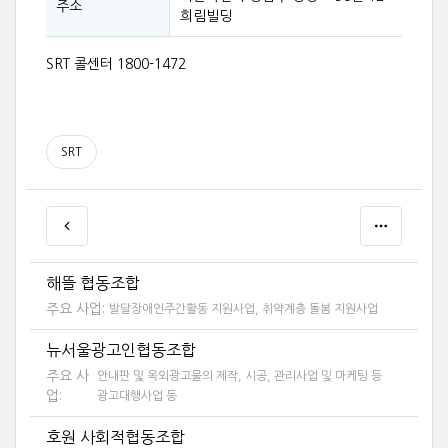
주소
희림빌딩
SRT 콜센터 1800-1472
SRT
해뜰 협동조합
주요 사업:
발달장애인주간활동 지원사업, 취약계층 돌봄 지원사업
뉴서울광고인협동조합
주요 사
안내판 및 옥외광고물의 제작, 시공, 관리사업 및 마케팅 등
업:
광고대행사업 등
호원 사회적협동조합