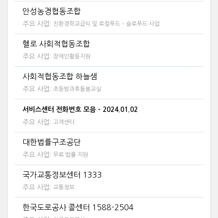
안성농경협동조합
주요 사업:
친환경학교급식 및 로컬푸드・슬로푸드 사업
헬로 사회적협동조합
주요 사업:
장애인활동지원
사회적협동조합 하늘샘
주요 사업:
초등방과후돌봄교실
서비스센터 전화번호 모음 - 2024.01.02
주요 사업:
고객센터
대한법률구조공단
주요 사업:
무료 법률 지원
국가교통정보센터 1333
주요 사업:
교통정보
한국도로공사 콜센터 1588-2504