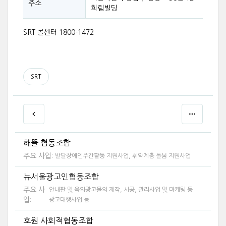
주소
희림빌딩
SRT 콜센터 1800-1472
SRT
해뜰 협동조합
주요 사업:
발달장애인주간활동 지원사업, 취약계층 돌봄 지원사업
뉴서울광고인협동조합
주요 사
안내판 및 옥외광고물의 제작, 시공, 관리사업 및 마케팅 등
업:
광고대행사업 등
호원 사회적협동조합