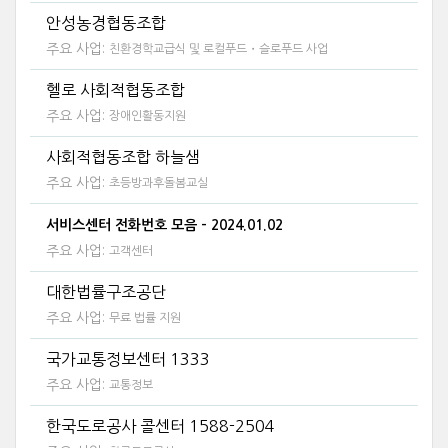
안성농경협동조합
주요 사업:
친환경학교급식 및 로컬푸드・슬로푸드 사업
헬로 사회적협동조합
주요 사업:
장애인활동지원
사회적협동조합 하늘샘
주요 사업:
초등방과후돌봄교실
서비스센터 전화번호 모음 - 2024.01.02
주요 사업:
고객센터
대한법률구조공단
주요 사업:
무료 법률 지원
국가교통정보센터 1333
주요 사업:
교통정보
한국도로공사 콜센터 1588-2504