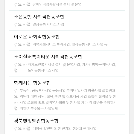
주요 사업:
장애인직업재활시설 설치 및 운영
조은동행 사회적협동조합
주요 사업:
일상돌봄 서비스 사업
이로운 사회적협동조합
주요 사업:
지역사회서비스 투자사업, 일상돌봄 서비스 사업 등
조이실버복지타운 사회적협동조합
주요 사
재가노인복지시설 설치 및 운영사업, 가사간병방문지원사업,
업:
노인돌봄서비스 사업
함께사는 협동조합
주
부동산, 공동투자사업 공동사업 부지내 일자리 창출사업 조합원과
요
직원에 대한 상담, 교육,훈련 및 정보제공 사업 조합간 협력을 위한
사
사업 조합의 홍보 및지역사회를 위한 사업 기타 위 업무를 수행하기
업:
위하여 부수되는 사업일체
경북햇빛발전협동조합
주요 사업:
태양광 발전에 의한 전기의 생산과 판매사업