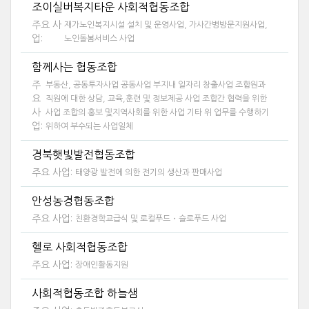
조이실버복지타운 사회적협동조합
주요 사
재가노인복지시설 설치 및 운영사업, 가사간병방문지원사업,
업:
노인돌봄서비스 사업
함께사는 협동조합
주
부동산, 공동투자사업 공동사업 부지내 일자리 창출사업 조합원과
요
직원에 대한 상담, 교육,훈련 및 정보제공 사업 조합간 협력을 위한
사
사업 조합의 홍보 및지역사회를 위한 사업 기타 위 업무를 수행하기
업:
위하여 부수되는 사업일체
경북햇빛발전협동조합
주요 사업:
태양광 발전에 의한 전기의 생산과 판매사업
안성농경협동조합
주요 사업:
친환경학교급식 및 로컬푸드・슬로푸드 사업
헬로 사회적협동조합
주요 사업:
장애인활동지원
사회적협동조합 하늘샘