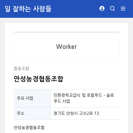
일 잘하는 사람들
Worker
협동조합
안성농경협동조합
친환경학교급식 및 로컬푸드・슬로
주요 사업
푸드 사업
주소
경기도 안성시 고수2로 13
안성농경협동조합