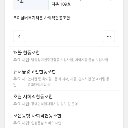
주소
지층 109호
조이실버복지타운 사회적협동조합
해뜰 협동조합
주요 사업:
발달장애인주간활동 지원사업, 취약계층 돌봄 지원사업
뉴서울광고인협동조합
주요 사
안내판 및 옥외광고물의 제작, 시공, 관리사업 및 마케팅 등
업:
광고대행사업 등
호원 사회적협동조합
주요 사업:
장애인직업재활시설 설치 및 운영
조은동행 사회적협동조합
주요 사업:
일상돌봄 서비스 사업