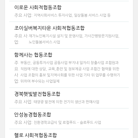
이로운 사회적협동조합
주요 사업:
지역사회서비스 투자사업, 일상돌봄 서비스 사업 등
조이실버복지타운 사회적협동조합
주요 사
재가노인복지시설 설치 및 운영사업, 가사간병방문지원사업,
업:
노인돌봄서비스 사업
함께사는 협동조합
주
부동산, 공동투자사업 공동사업 부지내 일자리 창출사업 조합원과
요
직원에 대한 상담, 교육,훈련 및 정보제공 사업 조합간 협력을 위한
사
사업 조합의 홍보 및지역사회를 위한 사업 기타 위 업무를 수행하기
업:
위하여 부수되는 사업일체
경북햇빛발전협동조합
주요 사업:
태양광 발전에 의한 전기의 생산과 판매사업
안성농경협동조합
주요 사업:
친환경학교급식 및 로컬푸드・슬로푸드 사업
헬로 사회적협동조합